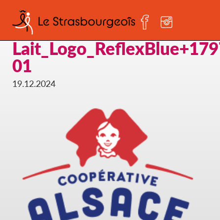
Alsace-
Lait_Logo_ReflexBlue+17
01
19.12.2024