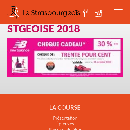
Bon cadeau Sport 2000 –
STGEOISE 2018
LA COURSE
Présentation
Épreuves
Parcours de 5km