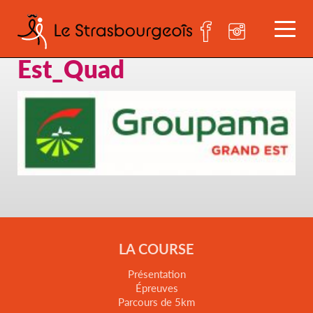
Groupama_Gra-
Est_Quad
LA COURSE
Présentation
Épreuves
Parcours de 5km