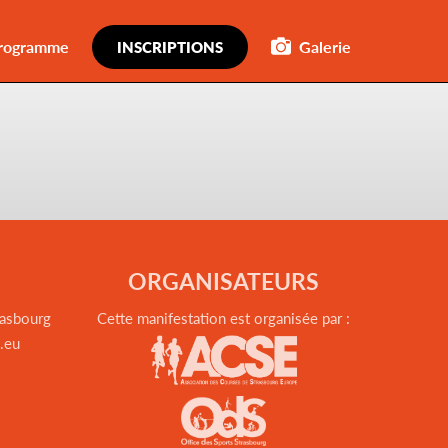
rogramme
Galerie
INSCRIPTIONS
ORGANISATEURS
rasbourg
Cette manifestation est organisée par :
.eu