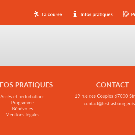
ad
La course
Infos pratiques
P
NFOS PRATIQUES
CONTACT
19 rue des Couples 67000 St
Accès et perturbations
Programme
contact@lestrasbourgeois
Bénévoles
Mentions légales