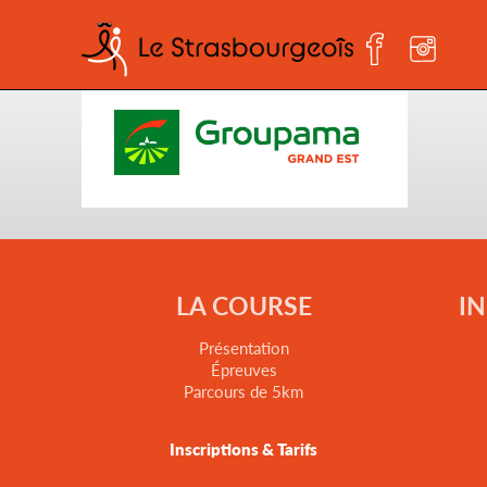
Groupama_Gra-Est_Qu
LA COURSE
I
Présentation
Épreuves
Parcours de 5km
Inscriptions & Tarifs