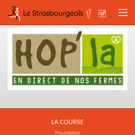
hopla_logo
LA COURSE
Présentation