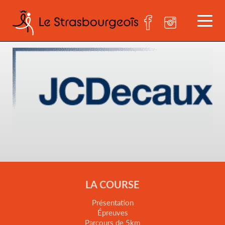
jcdecaux-logo
LA COURSE
Présentation
Épreuves
Parcours de 5km