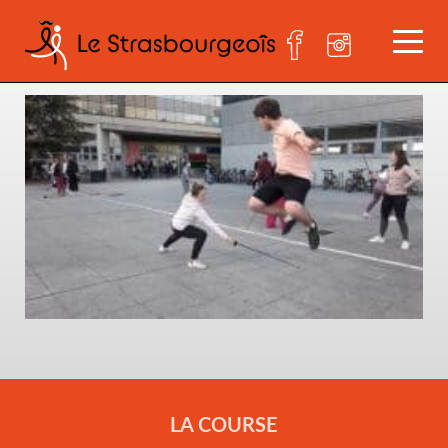
20211001_170750 bd
LA COURSE