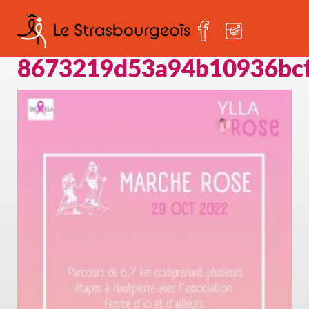
5-
8673219d53a94b10936bcf