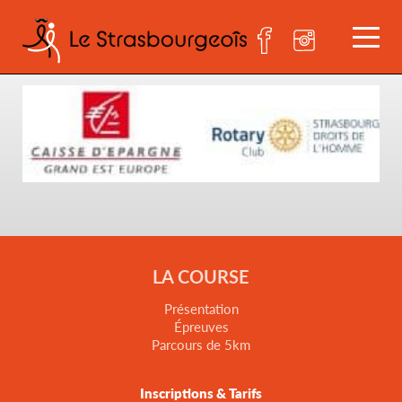
logos partenaires expo
LA COURSE
Présentation
Épreuves
Parcours de 5km
Inscriptions & Tarifs